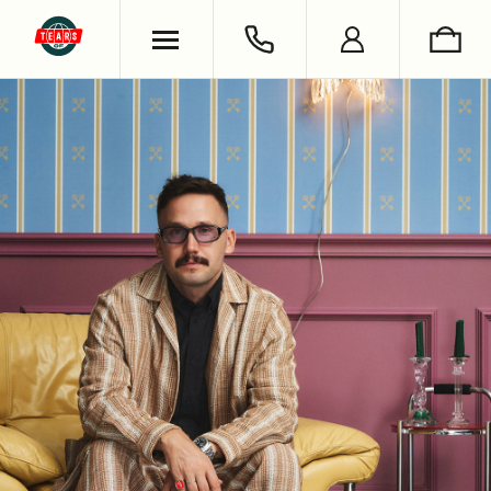
ХУДИ & СВИТШОТЫ
ОБУВЬ
ВЯЗАНЫЕ ИЗДЕЛИЯ
УКРАШЕНИЯ
ФУТБОЛКИ & ЛОНГСЛИВЫ
LIFESTYLE
РУБАШКИ
НОСКИ
БРЮКИ & ДЖИНСЫ
КНИГИ
ШОРТЫ
СЪЕМКИ
АНТОН ЛАПЕНКО
СЕРГЕЙ БУРУНОВ