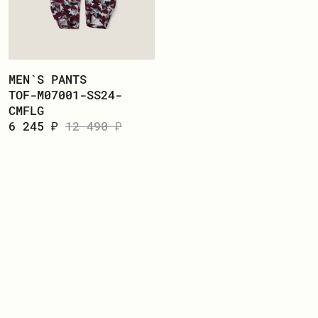
MEN`S PANTS
TOF-M07001-SS24-
CMFLG
6 245 ₽
12 490 ₽