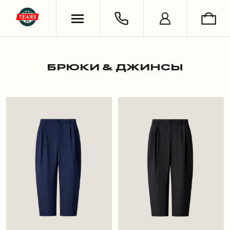
ХУДИ & СВИТШОТЫ
ОБУВЬ
ВЯЗАНЫЕ ИЗДЕЛИЯ
УКРАШЕНИЯ
ФУТБОЛКИ & ЛОНГСЛИВЫ
LIFESTYLE
РУБАШКИ
НОСКИ
БРЮКИ & ДЖИНСЫ
БРЮКИ & ДЖИНСЫ
КНИГИ
ШОРТЫ
СЪЕМКИ
АНТОН ЛАПЕНКО
СЕРГЕЙ БУРУНОВ