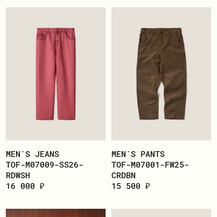
MEN`S JEANS
MEN`S PANTS
TOF-M07009-SS26-
TOF-M07001-FW25-
RDWSH
CRDBN
16 000 ₽
15 500 ₽