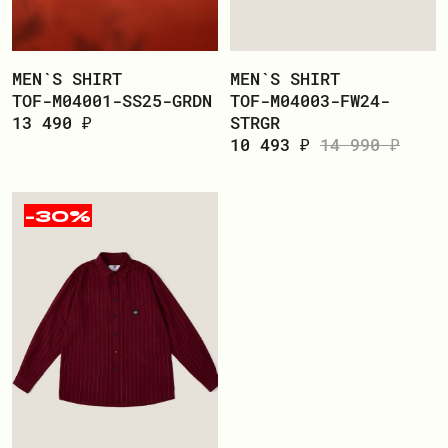
MEN`S SHIRT
MEN`S SHIRT
TOF-M04001-SS25-GRDN
TOF-M04003-FW24-
13 490 ₽
STRGR
10 493 ₽
14 990 ₽
-30%