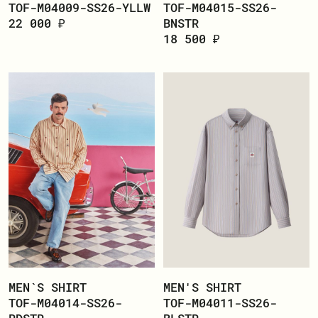
ЗАРЕГИСТРИРОВАТЬСЯ
TOF-M04009-SS26-YLLW
TOF-M04015-SS26-
22 000 ₽
BNSTR
18 500 ₽
MEN`S SHIRT
MEN'S SHIRT
TOF-M04014-SS26-
TOF-M04011-SS26-