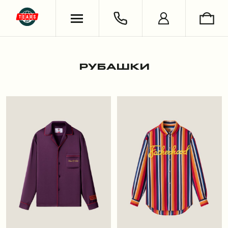
ХУДИ & СВИТШОТЫ
ОБУВЬ
ВЯЗАНЫЕ ИЗДЕЛИЯ
УКРАШЕНИЯ
ФУТБОЛКИ & ЛОНГСЛИВЫ
LIFESTYLE
РУБАШКИ
НОСКИ
РУБАШКИ
БРЮКИ & ДЖИНСЫ
КНИГИ
ШОРТЫ
СЪЕМКИ
АНТОН ЛАПЕНКО
СЕРГЕЙ БУРУНОВ