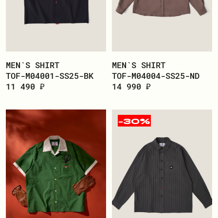
MEN`S SHIRT
MEN`S SHIRT
TOF-M04001-SS25-BK
TOF-M04004-SS25-ND
11 490 ₽
14 990 ₽
-30%