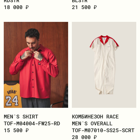
RDSTR
BLSTR
18 000 ₽
21 500 ₽
MEN`S SHIRT
КОМБИНЕЗОН RACE
TOF-M04004-FW25-RD
MEN`S OVERALL
15 500 ₽
TOF-M07010-SS25-SCRT
28 000 ₽