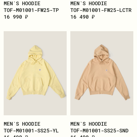
ЗАРЕГИСТРИРОВАТЬСЯ
MEN`S HOODIE
MEN`S HOODIE
TOF-M01001-FW25-TP
TOF-M01001-FW25-LCTR
16 990 ₽
16 490 ₽
MEN`S HOODIE
MEN`S HOODIE
TOF-M01001-SS25-YL
TOF-M01001-SS25-SND