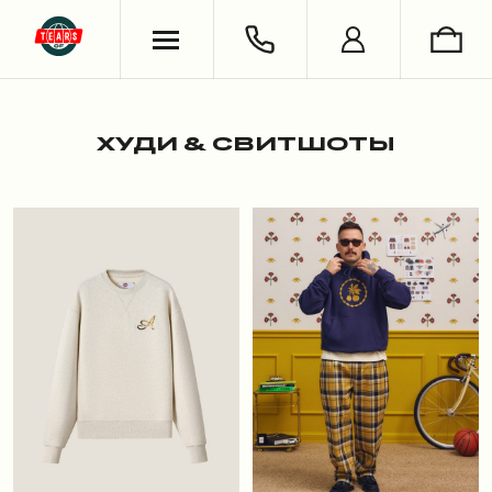
ХУДИ & СВИТШОТЫ
ОБУВЬ
ВЯЗАНЫЕ ИЗДЕЛИЯ
УКРАШЕНИЯ
ФУТБОЛКИ & ЛОНГСЛИВЫ
LIFESTYLE
РУБАШКИ
НОСКИ
ХУДИ & СВИТШОТЫ
БРЮКИ & ДЖИНСЫ
КНИГИ
ШОРТЫ
СЪЕМКИ
АНТОН ЛАПЕНКО
СЕРГЕЙ БУРУНОВ