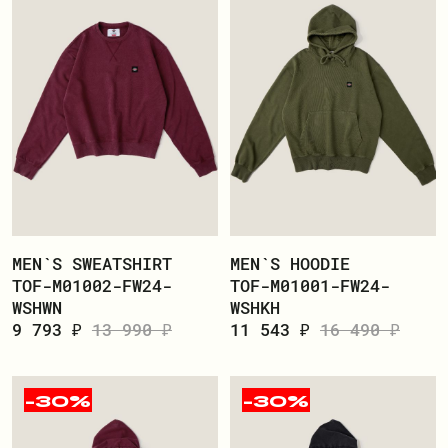
MEN`S SWEATSHIRT
MEN`S HOODIE
TOF-M01002-FW24-
TOF-M01001-FW24-
WSHWN
WSHKH
9 793 ₽
13 990 ₽
11 543 ₽
16 490 ₽
-30%
-30%