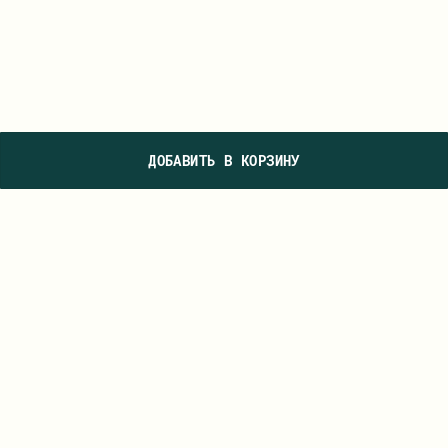
ДОБАВИТЬ В КОРЗИНУ
ПОДПИШИТЕСЬ НА НАШУ РАССЫЛКУ, ЧТОБЫ ПЕРВЫМИ УВИДЕТЬ
НОВЫЕ КОЛЛЕКЦИИ И УЗНАВАТЬ О СПЕЦИАЛЬНЫХ ПРЕДЛОЖЕНИЯХ
ПОДПИСАТЬСЯ