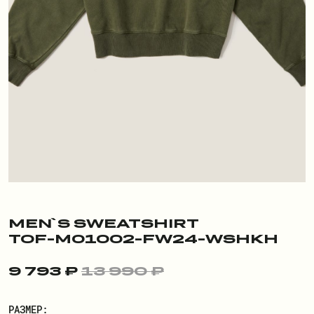
ПОКУПАТЕЛЮ
О БРЕНДЕ
ДОСТАВКА И ОПЛАТА
РЕКВИЗИТЫ
КОНТАКТЫ
ОБМЕН И ВОЗВРАТ
ДОКУМЕНТЫ
MEN`S SWEATSHIRT
TOF-M01002-FW24-WSHKH
ЛИЧНЫЙ КАБИНЕТ
9 793 ₽
13 990 ₽
ВОЙТИ
РАЗМЕР: