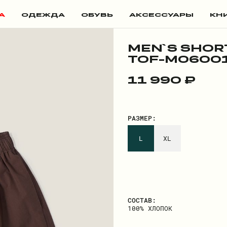
А
ОДЕЖДА
ОБУВЬ
АКСЕССУАРЫ
КН
MEN`S SHOR
TOF-M06001
11 990 ₽
РАЗМЕР:
L
XL
СОСТАВ:
100% ХЛОПОК