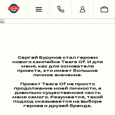
ХУДИ & СВИТШОТЫ
ОБУВЬ
ВЯЗАНЫЕ ИЗДЕЛИЯ
УКРАШЕНИЯ
ФУТБОЛКИ & ЛОНГСЛИВЫ
LIFESTYLE
РУБАШКИ
НОСКИ
БРЮКИ & ДЖИНСЫ
КНИГИ
ШОРТЫ
Сергей Бурунов стал героем
нового кампейна Tears Of. И для
меня, как для основателя
СЪЕМКИ
проекта, это имеет большое
личное значение.
Проект Tears Of не просто
продолжение моей личности, а
довольно существенная часть
меня самого. Разумеется, такой
подход сказывается на выборе
героев и друзей бренда.
АНТОН ЛАПЕНКО
СЕРГЕЙ БУРУНОВ