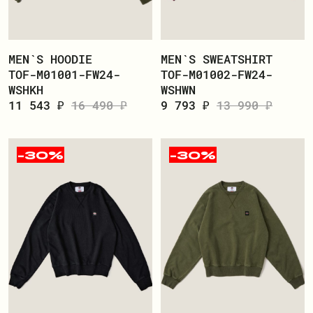
ЗАРЕГИСТРИРОВАТЬСЯ
MEN`S HOODIE
MEN`S SWEATSHIRT
TOF-M01001-FW24-
TOF-M01002-FW24-
WSHKH
WSHWN
11 543 ₽
16 490 ₽
9 793 ₽
13 990 ₽
-30%
-30%