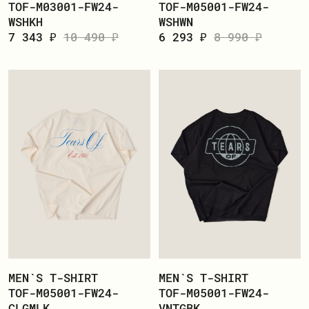
TOF-M03001-FW24-
TOF-M05001-FW24-
WSHKH
WSHWN
7 343 ₽
10 490 ₽
6 293 ₽
8 990 ₽
MEN`S T-SHIRT
MEN`S T-SHIRT
TOF-M05001-FW24-
TOF-M05001-FW24-
CLGMLK
VNTGBK