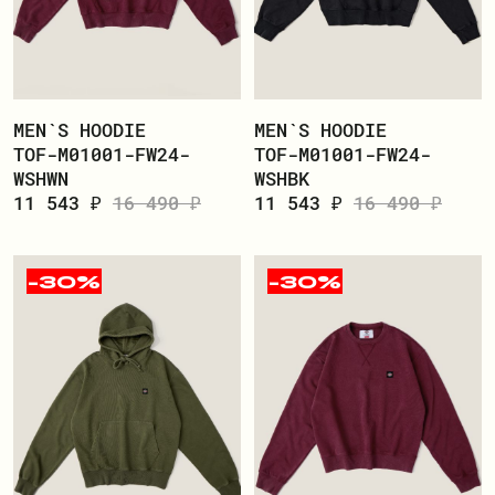
ПОКУПАТЕЛЮ
MEN`S HOODIE
MEN`S HOODIE
О БРЕНДЕ
TOF-M01001-FW24-
TOF-M01001-FW24-
ДОСТАВКА И ОПЛАТА
WSHWN
WSHBK
11 543 ₽
16 490 ₽
11 543 ₽
16 490 ₽
РЕКВИЗИТЫ
КОНТАКТЫ
ОБМЕН И ВОЗВРАТ
-30%
-30%
ДОКУМЕНТЫ
ЛИЧНЫЙ КАБИНЕТ
ВОЙТИ