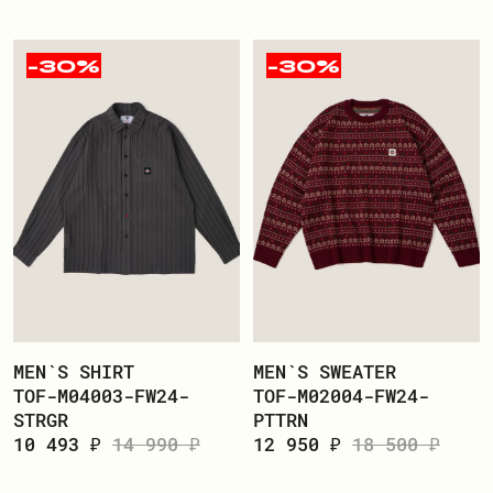
-30%
-30%
MEN`S SHIRT
MEN`S SWEATER
TOF-M04003-FW24-
TOF-M02004-FW24-
STRGR
PTTRN
10 493 ₽
14 990 ₽
12 950 ₽
18 500 ₽