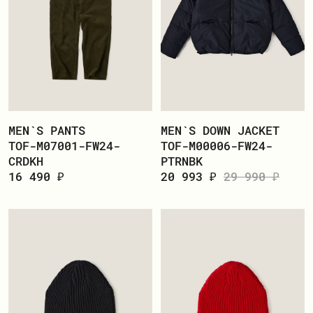
MEN`S PANTS
MEN`S DOWN JACKET
TOF-M07001-FW24-
TOF-M00006-FW24-
CRDKH
PTRNBK
16 490 ₽
20 993 ₽
29 990 ₽