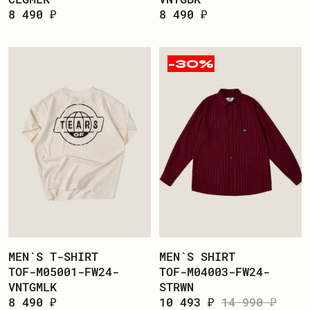
8 490 ₽
8 490 ₽
-30%
MEN`S T-SHIRT
MEN`S SHIRT
TOF-M05001-FW24-
TOF-M04003-FW24-
VNTGMLK
STRWN
8 490 ₽
10 493 ₽
14 990 ₽