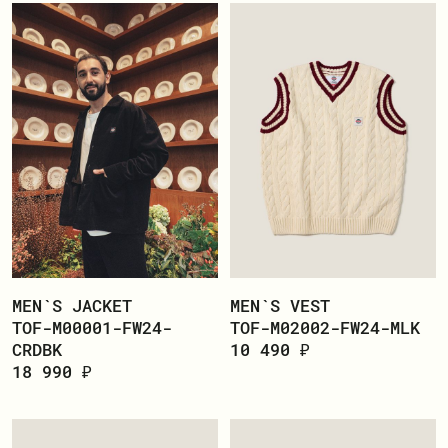
MEN`S JACKET
MEN`S VEST
TOF-M00001-FW24-
TOF-M02002-FW24-MLK
CRDBK
10 490 ₽
18 990 ₽