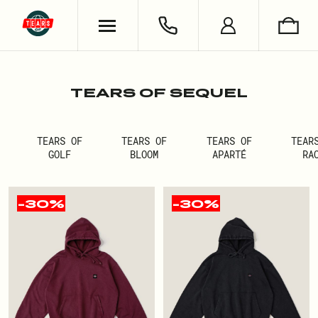
ХУДИ & СВИТШОТЫ
ОБУВЬ
ВЯЗАНЫЕ ИЗДЕЛИЯ
УКРАШЕНИЯ
ФУТБОЛКИ & ЛОНГСЛИВЫ
LIFESTYLE
РУБАШКИ
НОСКИ
TEARS OF SEQUEL
БРЮКИ & ДЖИНСЫ
КНИГИ
ШОРТЫ
TEARS OF
TEARS OF
TEARS OF
TEAR
GOLF
BLOOM
APARTÉ
RA
СЪЕМКИ
-30%
-30%
АНТОН ЛАПЕНКО
СЕРГЕЙ БУРУНОВ