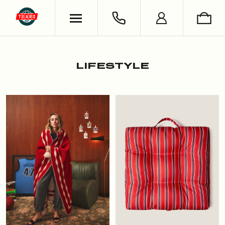
ХУДИ & СВИТШОТЫ
ОБУВЬ
ВЯЗАНЫЕ ИЗДЕЛИЯ
УКРАШЕНИЯ
ФУТБОЛКИ & ЛОНГСЛИВЫ
LIFESTYLE
РУБАШКИ
НОСКИ
LIFESTYLE
БРЮКИ & ДЖИНСЫ
КНИГИ
ШОРТЫ
СЪЕМКИ
АНТОН ЛАПЕНКО
СЕРГЕЙ БУРУНОВ