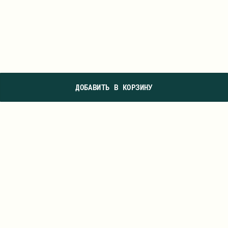
ДОБАВИТЬ В КОРЗИНУ
ПОДПИШИТЕСЬ НА НАШУ РАССЫЛКУ, ЧТОБЫ ПЕРВЫМИ УВИДЕТЬ
НОВЫЕ КОЛЛЕКЦИИ И УЗНАВАТЬ О СПЕЦИАЛЬНЫХ ПРЕДЛОЖЕНИЯХ