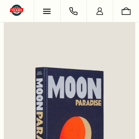
ХУДИ & СВИТШОТЫ
ОБУВЬ
ВЯЗАНЫЕ ИЗДЕЛИЯ
УКРАШЕНИЯ
ФУТБОЛКИ & ЛОНГСЛИВЫ
LIFESTYLE
РУБАШКИ
НОСКИ
БРЮКИ & ДЖИНСЫ
КНИГИ
ШОРТЫ
СЪЕМКИ
АНТОН ЛАПЕНКО
СЕРГЕЙ БУРУНОВ