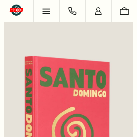
ХУДИ & СВИТШОТЫ
ОБУВЬ
ВЯЗАНЫЕ ИЗДЕЛИЯ
УКРАШЕНИЯ
ФУТБОЛКИ & ЛОНГСЛИВЫ
LIFESTYLE
РУБАШКИ
НОСКИ
БРЮКИ & ДЖИНСЫ
КНИГИ
ШОРТЫ
СЪЕМКИ
АНТОН ЛАПЕНКО
СЕРГЕЙ БУРУНОВ