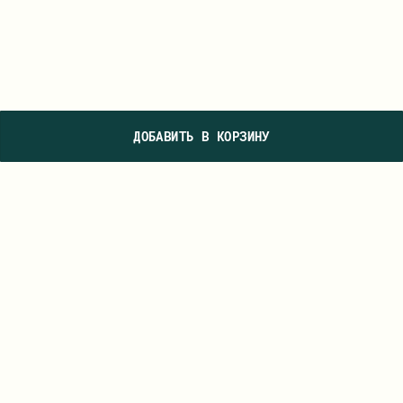
ДОБАВИТЬ В КОРЗИНУ
ПОДПИШИТЕСЬ НА НАШУ РАССЫЛКУ, ЧТОБЫ ПЕРВЫМИ УВИДЕТЬ
НОВЫЕ КОЛЛЕКЦИИ И УЗНАВАТЬ О СПЕЦИАЛЬНЫХ ПРЕДЛОЖЕНИЯХ
ПОДПИСАТЬСЯ