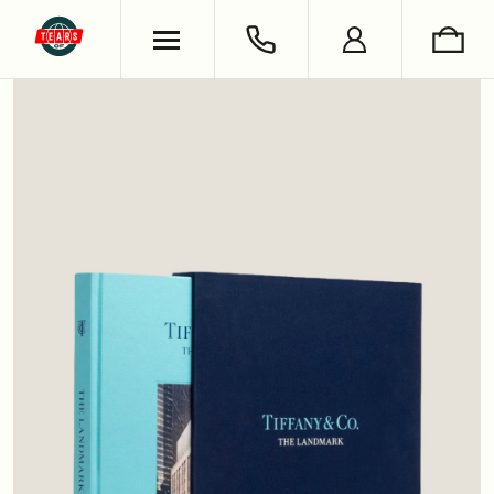
ХУДИ & СВИТШОТЫ
ОБУВЬ
ВЯЗАНЫЕ ИЗДЕЛИЯ
УКРАШЕНИЯ
ФУТБОЛКИ & ЛОНГСЛИВЫ
LIFESTYLE
РУБАШКИ
НОСКИ
БРЮКИ & ДЖИНСЫ
КНИГИ
ШОРТЫ
СЪЕМКИ
АНТОН ЛАПЕНКО
СЕРГЕЙ БУРУНОВ