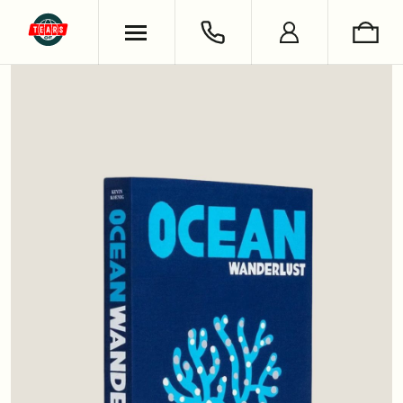
ХУДИ & СВИТШОТЫ
ОБУВЬ
ВЯЗАНЫЕ ИЗДЕЛИЯ
УКРАШЕНИЯ
ФУТБОЛКИ & ЛОНГСЛИВЫ
LIFESTYLE
РУБАШКИ
НОСКИ
БРЮКИ & ДЖИНСЫ
КНИГИ
ШОРТЫ
СЪЕМКИ
АНТОН ЛАПЕНКО
СЕРГЕЙ БУРУНОВ