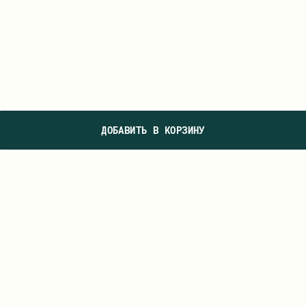
ДОБАВИТЬ В КОРЗИНУ
ПОДПИШИТЕСЬ НА НАШУ РАССЫЛКУ, ЧТОБЫ ПЕРВЫМИ УВИДЕТЬ
НОВЫЕ КОЛЛЕКЦИИ И УЗНАВАТЬ О СПЕЦИАЛЬНЫХ ПРЕДЛОЖЕНИЯХ