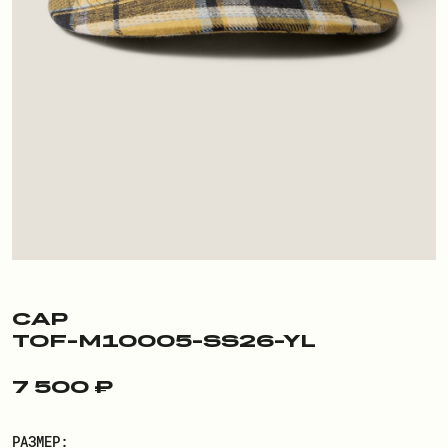
ПОКУПАТЕЛЮ
О БРЕНДЕ
ДОСТАВКА И ОПЛАТА
РЕКВИЗИТЫ
КОНТАКТЫ
ОБМЕН И ВОЗВРАТ
ДОКУМЕНТЫ
CAP
TOF-M10005-SS26-YL
ЛИЧНЫЙ КАБИНЕТ
7 500 ₽
ВОЙТИ
РАЗМЕР: