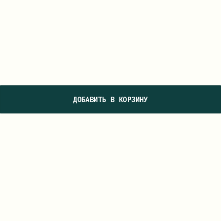
ДОБАВИТЬ В КОРЗИНУ
ПОДПИШИТЕСЬ НА НАШУ РАССЫЛКУ, ЧТОБЫ ПЕРВЫМИ УВИДЕТЬ
НОВЫЕ КОЛЛЕКЦИИ И УЗНАВАТЬ О СПЕЦИАЛЬНЫХ ПРЕДЛОЖЕНИЯХ