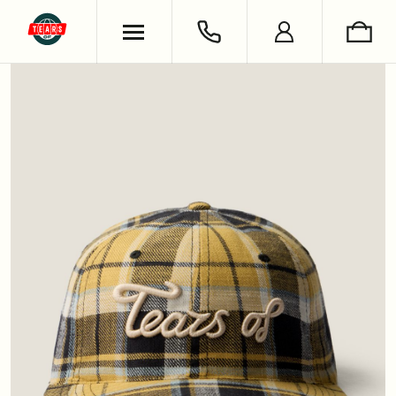
ХУДИ & СВИТШОТЫ
ОБУВЬ
ВЯЗАНЫЕ ИЗДЕЛИЯ
УКРАШЕНИЯ
ФУТБОЛКИ & ЛОНГСЛИВЫ
LIFESTYLE
РУБАШКИ
НОСКИ
БРЮКИ & ДЖИНСЫ
КНИГИ
ШОРТЫ
СЪЕМКИ
АНТОН ЛАПЕНКО
СЕРГЕЙ БУРУНОВ