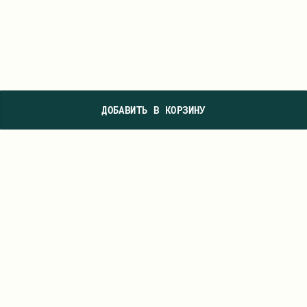
ДОБАВИТЬ В КОРЗИНУ
ПОДПИШИТЕСЬ НА НАШУ РАССЫЛКУ, ЧТОБЫ ПЕРВЫМИ УВИДЕТЬ
НОВЫЕ КОЛЛЕКЦИИ И УЗНАВАТЬ О СПЕЦИАЛЬНЫХ ПРЕДЛОЖЕНИЯХ
ПОДПИСАТЬСЯ