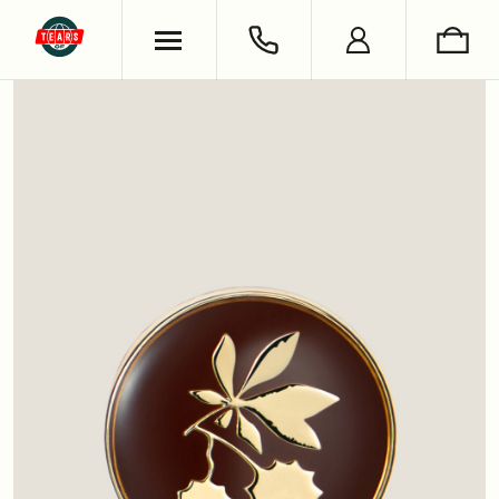
ХУДИ & СВИТШОТЫ
ОБУВЬ
ВЯЗАНЫЕ ИЗДЕЛИЯ
УКРАШЕНИЯ
ФУТБОЛКИ & ЛОНГСЛИВЫ
LIFESTYLE
РУБАШКИ
НОСКИ
БРЮКИ & ДЖИНСЫ
КНИГИ
ШОРТЫ
СЪЕМКИ
АНТОН ЛАПЕНКО
СЕРГЕЙ БУРУНОВ