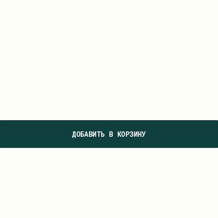
ДОБАВИТЬ В КОРЗИНУ
ПОДПИШИТЕСЬ НА НАШУ РАССЫЛКУ, ЧТОБЫ ПЕРВЫМИ УВИДЕТЬ
НОВЫЕ КОЛЛЕКЦИИ И УЗНАВАТЬ О СПЕЦИАЛЬНЫХ ПРЕДЛОЖЕНИЯХ