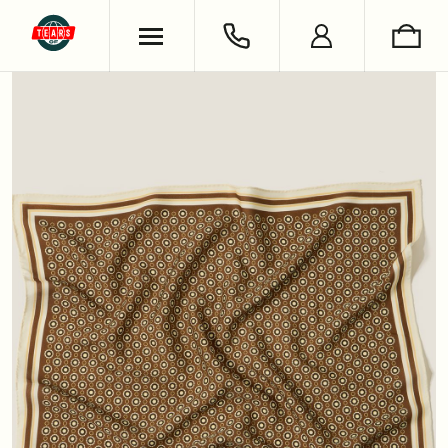
ХУДИ & СВИТШОТЫ
ОБУВЬ
ВЯЗАНЫЕ ИЗДЕЛИЯ
УКРАШЕНИЯ
ФУТБОЛКИ & ЛОНГСЛИВЫ
LIFESTYLE
РУБАШКИ
НОСКИ
БРЮКИ & ДЖИНСЫ
КНИГИ
ШОРТЫ
СЪЕМКИ
АНТОН ЛАПЕНКО
СЕРГЕЙ БУРУНОВ