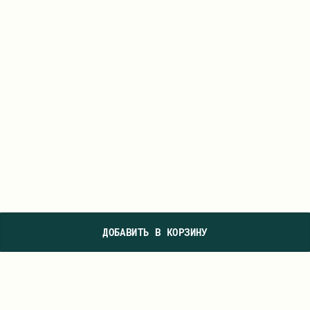
ДОБАВИТЬ В КОРЗИНУ
ПОДПИШИТЕСЬ НА НАШУ РАССЫЛКУ, ЧТОБЫ ПЕРВЫМИ УВИДЕТЬ