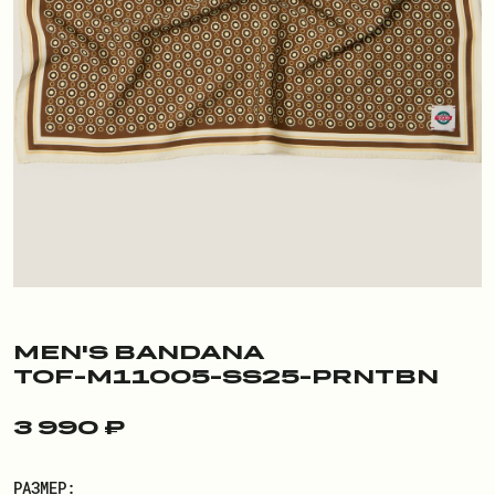
ПОКУПАТЕЛЮ
О БРЕНДЕ
ДОСТАВКА И ОПЛАТА
РЕКВИЗИТЫ
КОНТАКТЫ
ОБМЕН И ВОЗВРАТ
ДОКУМЕНТЫ
MEN'S BANDANA
TOF-M11005-SS25-PRNTBN
ЛИЧНЫЙ КАБИНЕТ
3 990 ₽
ВОЙТИ
РАЗМЕР: