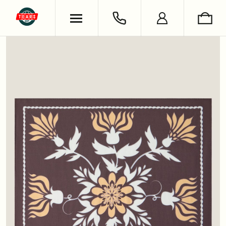
ХУДИ & СВИТШОТЫ
ОБУВЬ
ВЯЗАНЫЕ ИЗДЕЛИЯ
УКРАШЕНИЯ
ФУТБОЛКИ & ЛОНГСЛИВЫ
LIFESTYLE
РУБАШКИ
НОСКИ
БРЮКИ & ДЖИНСЫ
КНИГИ
ШОРТЫ
СЪЕМКИ
АНТОН ЛАПЕНКО
СЕРГЕЙ БУРУНОВ