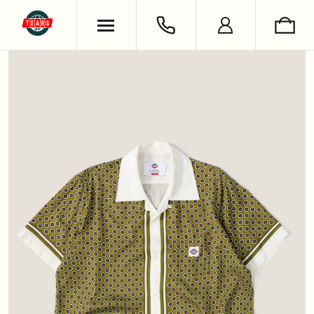
ХУДИ & СВИТШОТЫ
ОБУВЬ
ВЯЗАНЫЕ ИЗДЕЛИЯ
УКРАШЕНИЯ
ФУТБОЛКИ & ЛОНГСЛИВЫ
LIFESTYLE
РУБАШКИ
НОСКИ
БРЮКИ & ДЖИНСЫ
КНИГИ
ШОРТЫ
СЪЕМКИ
АНТОН ЛАПЕНКО
СЕРГЕЙ БУРУНОВ