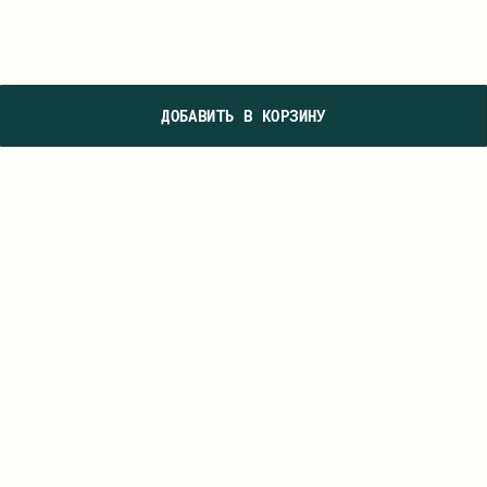
ДОБАВИТЬ В КОРЗИНУ
ПОДПИШИТЕСЬ НА НАШУ РАССЫЛКУ, ЧТОБЫ ПЕРВЫМИ УВИДЕТЬ
НОВЫЕ КОЛЛЕКЦИИ И УЗНАВАТЬ О СПЕЦИАЛЬНЫХ ПРЕДЛОЖЕНИЯХ
ПОДПИСАТЬСЯ