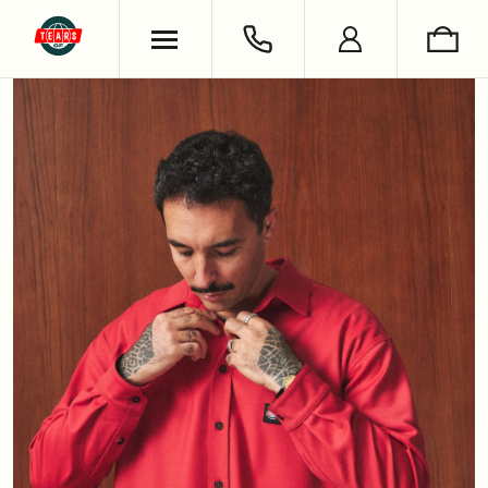
ХУДИ & СВИТШОТЫ
ОБУВЬ
ВЯЗАНЫЕ ИЗДЕЛИЯ
УКРАШЕНИЯ
ФУТБОЛКИ & ЛОНГСЛИВЫ
LIFESTYLE
РУБАШКИ
НОСКИ
БРЮКИ & ДЖИНСЫ
КНИГИ
ШОРТЫ
СЪЕМКИ
АНТОН ЛАПЕНКО
СЕРГЕЙ БУРУНОВ