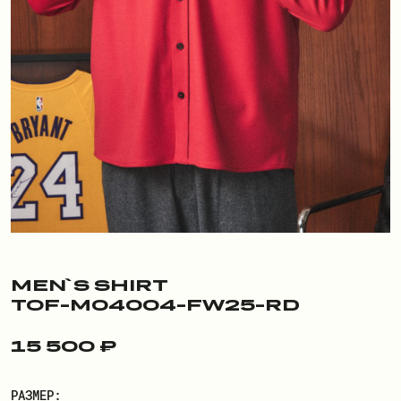
ПОКУПАТЕЛЮ
О БРЕНДЕ
ДОСТАВКА И ОПЛАТА
РЕКВИЗИТЫ
КОНТАКТЫ
ОБМЕН И ВОЗВРАТ
ДОКУМЕНТЫ
MEN`S SHIRT
TOF-M04004-FW25-RD
ЛИЧНЫЙ КАБИНЕТ
15 500 ₽
ВОЙТИ
РАЗМЕР: