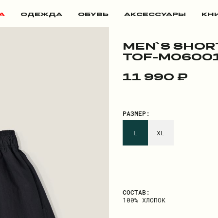
А
ОДЕЖДА
ОБУВЬ
АКСЕССУАРЫ
КН
MEN`S SHOR
TOF-M06001
11 990 ₽
РАЗМЕР:
L
XL
СОСТАВ:
100% ХЛОПОК